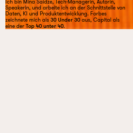
Ich bin Mina Saidze, Tech-Managerin, Autorin,
Speakerin, und arbeite ich an der Schnittstelle von
Daten, KI und Produktentwicklung. Forbes
zeichnete mich als
30 Under 30
aus, Capital als
eine der
Top 40 unter 40
.